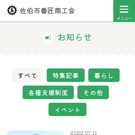
佐伯市番匠商工会
メニュー
お知らせ
campaign
すべて
特集記事
暮らし
各種支援制度
その他
イベント
2022.07.11