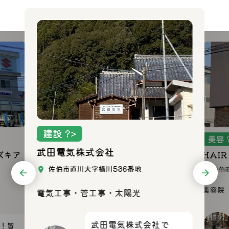
建設 ?>
美容 
武田電気株式会社
ズキア
HAIR 
佐伯市直川大字横川536番地
佐伯市
美容院
電気工事・管工事・太陽光
武田電気株式会社で
！皆