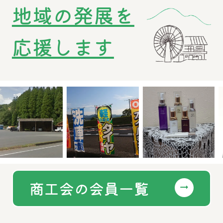
地域の発展を
応援します
商工会の会員一覧
arrow_right_alt